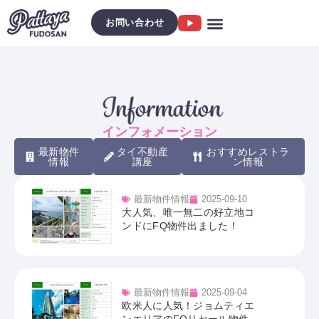
お問い合わせ
インフォメーション
最新物件
タイ不動産
おすすめレストラ
情報
講座
ン情報
最新物件情報
2025-09-10
大人気、唯一無二の好立地コ
ンドにFQ物件出ました！
最新物件情報
2025-09-04
欧米人に人気！ジョムティエ