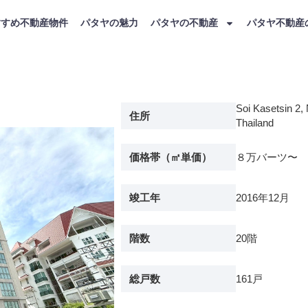
すすめ不動産物件
パタヤの魅力
パタヤの不動産
パタヤ不動産
Soi Kasetsin 2,
住所
Thailand
価格帯（㎡単価）
８万バーツ〜
竣工年
2016年12月
階数
20階
総戸数
161戸